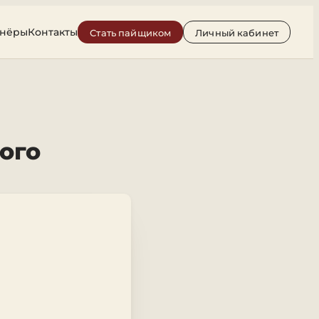
тнёры
Контакты
Стать пайщиком
Личный кабинет
ого