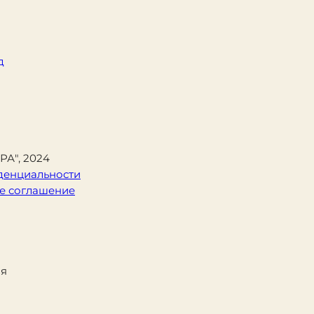
д
А", 2024
денциальности
е соглашение
ая