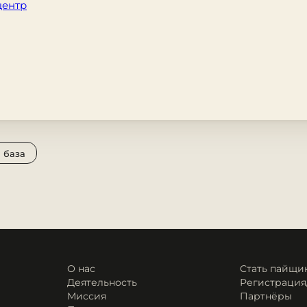
центр
 база
О нас
Стать пайщи
Деятельность
Регистрация
Миссия
Партнёры