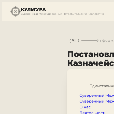
КУЛЬТУРА
Суверенный Международный Потребительский Кооператив
(
VII
)
Информа
Постанов
Казначейс
Единственн
Суверенный Меж
Суверенный Меж
О нас
Деятельность