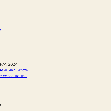
д
А", 2024
денциальности
е соглашение
ая