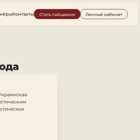
тнёры
Контакты
Стать пайщиком
Личный кабинет
года
Украинская
истическим
стических