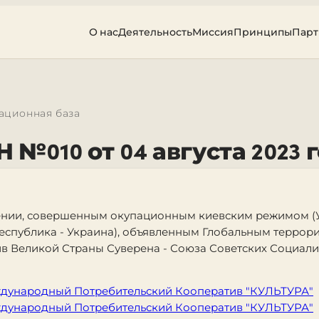
О нас
Деятельность
Миссия
Принципы
Пар
ционная база
 №010 от 04 августа 2023 
ении, совершенным окупационным киевским режимом (
еспублика - Украина), объявленным Глобальным террор
ив Великой Страны Суверена - Союза Советских Социали
дународный Потребительский Кооператив "КУЛЬТУРА"
дународный Потребительский Кооператив "КУЛЬТУРА"