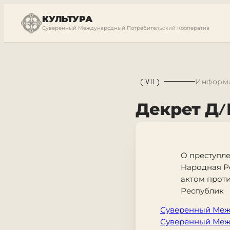
КУЛЬТУРА
Суверенный Международный Потребительский Кооператив
(
VII
)
Информа
Декрет Д/Н
О преступл
Народная Р
актом прот
Республик
Суверенный Меж
Суверенный Меж