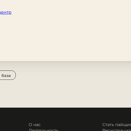
центр
 база
О нас
Стать пайщи
Деятельность
Регистрация