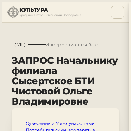
КУЛЬТУРА
ый Международный Потребительский Кооператив
Суверенный Междунаро
(
VII
)
Информационная база
ЗАПРОС Начальнику
филиала
Сысертское БТИ
Чистовой Ольге
Владимировне
Суверенный Международный
Потребительский Кооператив