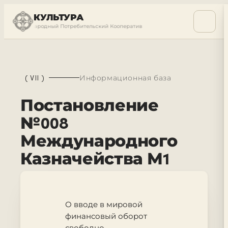
КУЛЬТУРА
ый Международный Потребительский Кооператив
Суверенный Междунаро
(
VII
)
Информационная база
Постановление
№008
Международного
Казначейства М1
О вводе в мировой
финансовый оборот
свободно