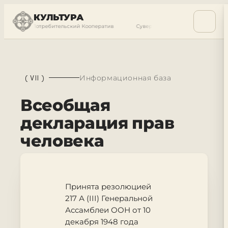
КУЛЬТУРА
дный Потребительский Кооператив
Суверенный Международный Потреби
(
VII
)
Информационная база
Всеобщая
декларация прав
человека
Принята резолюцией
217 А (III) Генеральной
Ассамблеи ООН от 10
декабря 1948 года