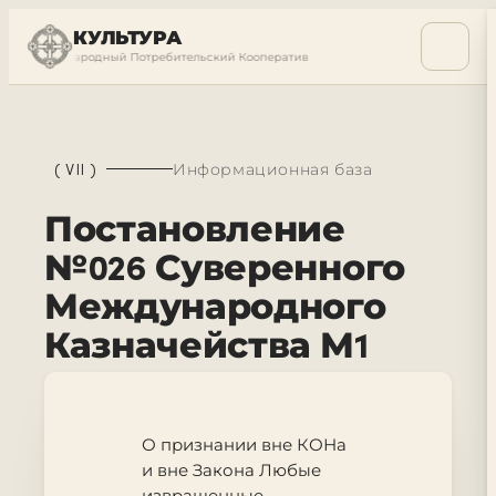
КУЛЬТУРА
ый Международный Потребительский Кооператив
Суверенный Междунаро
(
VII
)
Информационная база
Постановление
№026 Суверенного
Международного
Казначейства М1
О признании вне КОНа
и вне Закона Любые
извращенные